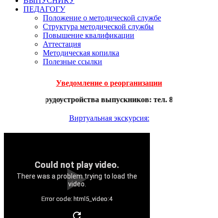
ВЫПУСНИКУ
ПЕДАГОГУ
Положение о методической службе
Структура методической службы
Повышение квалификации
Аттестация
Методическая копилка
Полезные ссылки
Уведомление о реорганизации
росам трудоустройства выпускников: тел. 8-495-529-62-32
Виртуальная экскурсия:
Could not play video.
There was a problem trying to load the
video.
Error code: html5_video:4